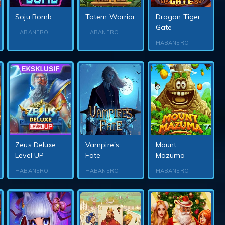
Soju Bomb
Totem Warrior
Dragon Tiger
Gate
HABANERO
HABANERO
HABANERO
Zeus Deluxe
Vampire's
Mount
Level UP
Fate
Mazuma
HABANERO
HABANERO
HABANERO