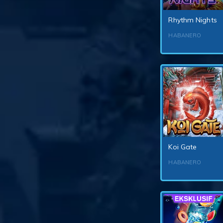
Rhythm Nights
HABANERO
Koi Gate
HABANERO