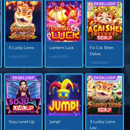
5 Lucky Lions
Lantern Luck
Fa Cai Shen
Delux...
HABANERO
HABANERO
HABANERO
Soju Level Up
Jump!
5 Lucky Lions
Lev...