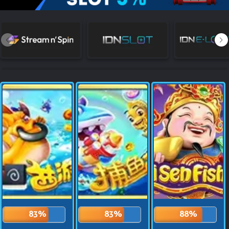
NEW
TANGKAS
RTP
DEPOSIT
WITHDRAW
PROMOSI
DOWNLOAD APLIKASI
REFERRAL
JACKPOT
VIP MEMBER
83%
83%
88%
HUBUNGI KAMI