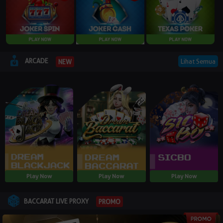
ARCADE
Lihat Semua
NEW
Play Now
Play Now
Play Now
BACCARAT LIVE PROXY
PROMO