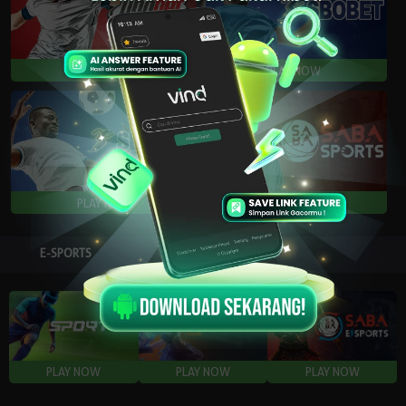
E-SPORTS