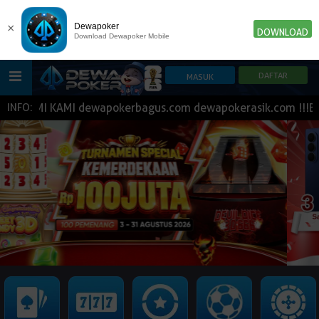
×
Dewapoker
DOWNLOAD
Download Dewapoker Mobile
MI KAMI dewapokerbagus.com dewapokerasik.com !!!BNI BSI 
INFO:
HOME
POKER
SLOT GAME
IDN E-LOTTERY
NEW
NEW
SPORTBOOK
LIVE CASINO
IDNLIVE
NEW
TOGEL
ESPORTS
ARCADE
NEW
NEW
NEW
TEMBAK IKAN
IDNRAFFLE
IDNTRADE