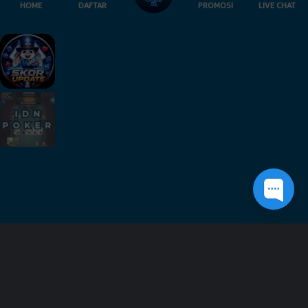
Hadiah Berlimpah
HOME
DAFTAR
PROMOSI
LIVE CHAT
Demi terciptanya suasana permainan yang aman dan nyaman, Dewapoker
menyediakan segala fasilitas terbaik. Misalnya customer service 24/7, daftar
akun Dewapoker gratis, pilihan terbanyak ada di berbagai bank (BCA, BNI, BRI,
BII, CIMB Niaga, Danamon dan Mandiri) dan setoran E-Wallet, penarikan tak
terbatas serta promosi menarik. Situs taruhan online terpercaya di Indonesia
ini juga dilatih untuk tetap profesional dan ramah saat melayani pelanggan
selama 24 jam. Karenanya, Anda tidak perlu khawatir kesulitan saat berjudi
di situs Dewapoker. Bergabunglah bersama kami dengan cara mendaftar di
menu daftar yang sudah tertera.
FAQ - Situs Terpercaya Dewapoker
Amankah Bermain Di Situs Dewapoker?
Sangatlah aman bermain di judi online Dewapoker, Karena Dewapoker
merupakan website yang mendapatkan lisensi resmi dari pagcor dan
memiliki ribuan member dan aktif setiap harinya.
Berapa usia minimum untuk mendaftar akun di Dewapoker?
Usia minimal untuk memiliki akun adalah 21 tahun. Ini adalah standar yang
kita gunakan untuk hidup di seluruh dunia. Jadi, jangan mainkan aturan ini.
Jika ada masalah dengan usia, kami tidak akan bertanggung jawab.
Berapa jumlah setoran minimum di situs Dewapoker?
Jumlah setoran minimum adalah Rp 10.000. Bukankah itu rendah? Dengan
uang yang begitu banyak, Anda bisa memainkan semua jenis permainan