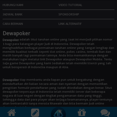
HUBUNGI KAMI
VIDEO TUTORIAL
JADWAL BANK
SPONSORSHIP
CARA BERMAIN
LINK ALTERNATIF
Dewapoker
adalah situs taruhan online yang saat ini menjadi pilihan nomor
Dewapoker
1 bagi para kalangan player judi di Indonesia. Dewapoker telah
menghadirkan berbagai permainan taruhan online yang sangat lengkap dan
memiliki kualitas terbaik seperti slot online, poker, casino, tembak ikan dan
masih banyak lagi permainan lainnya. Anda bisa memainkannya dengan
melakukan login melalui link Dewapoker ataupun Dewapoker Mobile. Tentu
saja game Dewapoker yang kami sediakan telah memiliki lisensi yang sah
untuk beroperasi di Indonesia maupun di Asia.
siap membantu anda kapan pun untuk bergabung dengan
Dewapoker
mendaftarkan diri kalian secara aman dan nyaman dengan memastikan
pengisian formulir pendaftaran yang sudah disediakan dengan benar. Situs
dewapoker terpercaya di Indonesia telah memiliki server dari beberapa
negara di luar negeri dengan tingkat pengamanan data yang tinggi,
sehingga data dari para player akan terjaga keamanannya, player tentunya
akan bertransaksi tanpa merasa khawatir dan bisa bermain judi online
dengan santai dan aman.
Dewapoker : Situs Judi Online No. 1 Indonesia,