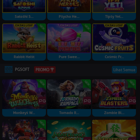
Satoshi S...
Psycho He...
Tipsy Yet...
Rabbit Heist
Pure Swee...
Cosmic Fr...
PGSOFT
Lihat Semua
PROMO
Monkeys W...
Tornado R...
Zombie Bl...