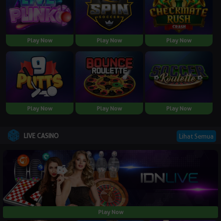
Play Now
Play Now
Play Now
Play Now
Play Now
Play Now
LIVE CASINO
Lihat Semua
Play Now